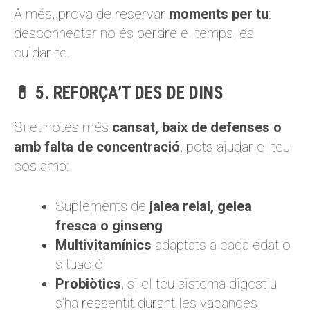
A més, prova de reservar
moments per tu
:
desconnectar no és perdre el temps, és
cuidar-te.
💊 5. REFORÇA’T DES DE DINS
Si et notes més
cansat, baix de defenses o
amb falta de concentració
, pots ajudar el teu
cos amb:
Suplements de
jalea reial, gelea
fresca o ginseng
Multivitamínics
adaptats a cada edat o
situació
Probiòtics
, si el teu sistema digestiu
s’ha ressentit durant les vacances