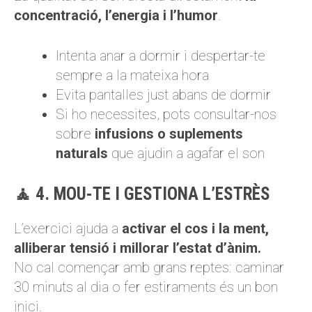
concentració, l’energia i l’humor
.
Intenta anar a dormir i despertar-te
sempre a la mateixa hora
Evita pantalles just abans de dormir
Si ho necessites, pots consultar-nos
sobre
infusions o suplements
naturals
que ajudin a agafar el son
🧘 4. MOU-TE I GESTIONA L’ESTRÈS
L’exercici ajuda a
activar el cos i la ment,
alliberar tensió i millorar l’estat d’ànim.
No cal començar amb grans reptes: caminar
30 minuts al dia o fer estiraments és un bon
inici.