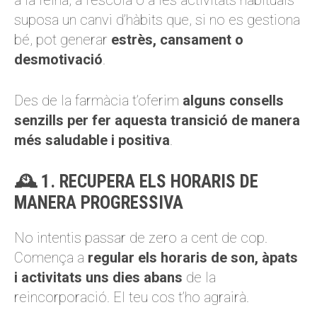
a la feina, a l’escola o a les activitats habituals
suposa un canvi d’hàbits que, si no es gestiona
bé, pot generar
estrès, cansament o
desmotivació
.
Des de la farmàcia t’oferim
alguns consells
senzills per fer aquesta transició de manera
més saludable i positiva
.
🕰️ 1. RECUPERA ELS HORARIS DE
MANERA PROGRESSIVA
No intentis passar de zero a cent de cop.
Comença a
regular els horaris de son, àpats
i activitats uns dies abans
de la
reincorporació. El teu cos t’ho agrairà.