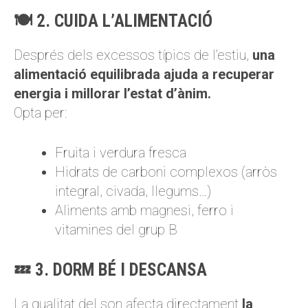
🍽️ 2. CUIDA L’ALIMENTACIÓ
Després dels excessos típics de l’estiu,
una
alimentació equilibrada ajuda a recuperar
energia i millorar l’estat d’ànim.
Opta per:
Fruita i verdura fresca
Hidrats de carboni complexos (arròs
integral, civada, llegums…)
Aliments amb magnesi, ferro i
vitamines del grup B
💤 3. DORM BÉ I DESCANSA
La qualitat del son afecta directament
la