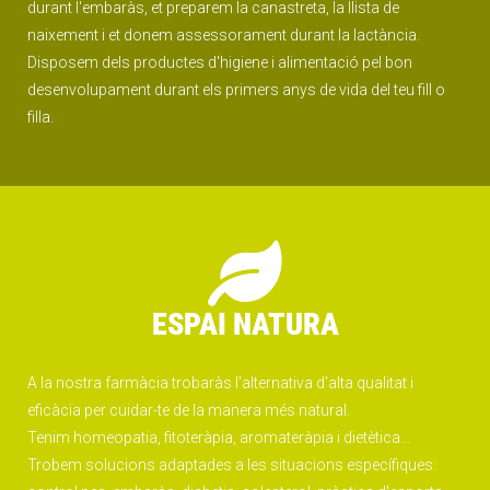
durant l'embaràs, et preparem la canastreta, la llista de
naixement i et donem assessorament durant la lactància.
Disposem dels productes d'higiene i alimentació pel bon
desenvolupament durant els primers anys de vida del teu fill o
filla.
ESPAI NATURA
A la nostra farmàcia trobaràs l'alternativa d'alta qualitat i
eficàcia per cuidar-te de la manera més natural.
Tenim homeopatia, fitoteràpia, aromateràpia i dietètica...
Trobem solucions adaptades a les situacions específiques: