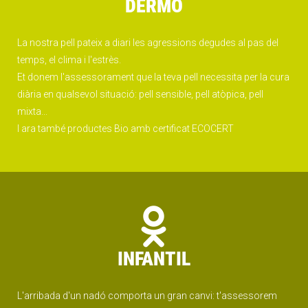
DERMO
La nostra pell pateix a diari les agressions degudes al pas del
temps, el clima i l'estrès.
Et donem l'assessorament que la teva pell necessita per la cura
diària en qualsevol situació: pell sensible, pell atòpica, pell
mixta...
I ara també productes Bio amb certificat ECOCERT
INFANTIL
L'arribada d'un nadó comporta un gran canvi: t'assessorem