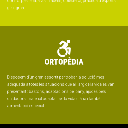
control pes, embaràs, diabetis, colesterol, pràctica d'esports,
gent gran...
ORTOPÈDIA
Disposem d'un gran assortit per trobar la solució mes
adequada a totes les situacions que al llarg de la vida es van
presentant : bastons, adaptacions pel bany, ajudes pels
cuidadors, material adaptat per la vida diària i també
alimentació especial