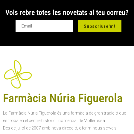
Vols rebre totes les novetats al teu correu?
Subscriure'm!
Farmàcia Núria Figuerola
La Farmàcia Núria Figuerola és una farmàcia de gran tradició que
es troba en el centre històric i comercial de Mollerussa.
Des de juliol de 2007 amb nova direcció, oferim nous serveis i