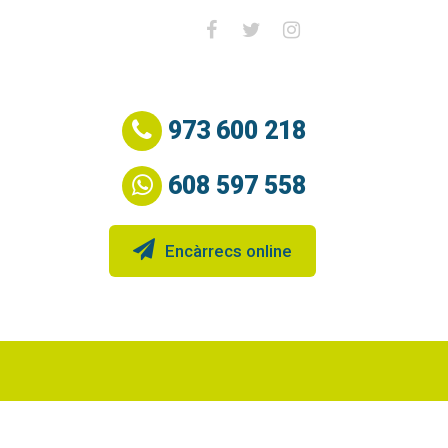
973 600 218
608 597 558
Encàrrecs online