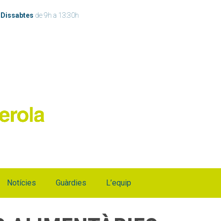
h
Dissabtes
de 9h a 13:30h
Notícies
Guàrdies
L’equip