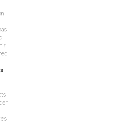
an
has
o
mir
red.
ts
ats
oden
e’s