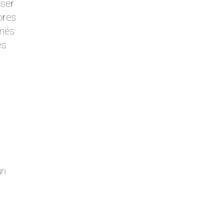
 ser
bres
 més
és
un