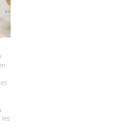
n
en
les
a
 les