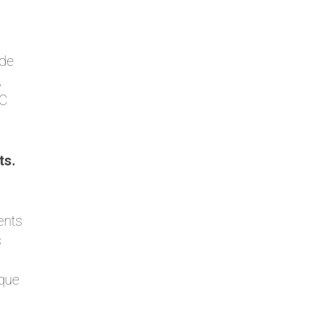
 de
,
°C
ts.
ents
s
 que