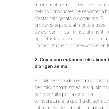
tractament tèrmic previ. Les carns,
peixos i productes de rebosteria h
d’estar refrigerats o congelats. Si
prepares aquests aliments a casa, 
de consumir-los immediatament, n
aprofitar les sobres i, de no consu
immediatament, conservar-los en f
2. Cuina correctament els alimen
d’origen animal.
Els aliments poden estar contamin
per microorganismes, els quals p
ser destruïts per la calor. La
temperatura a la qual ha de sotmetr
l’aliment ha de ser suficient perquè