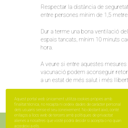
Respectar la distància de segureta
entre persones mínim de 1,5 metre
Dur a terme una bona ventilació de
espais tancats, mínim 10 minuts ca
hora.
A veure si entre aquestes mesures i
vacunació podem aconseguir retor
a un estat de més salut i més llibert
Aquest portal web únicament utilitza cookies pròpies amb
finalitat tècnica, no recapta ni cedeix dades de caràcter personal
dels usuaris sense el seu coneixement. No obstant això, conté
enllaços a llocs web de tercers amb polítiques de privacitat
alienes a nosaltres que vostè podrà decidir si accepta o no quan
accedeixi a ells.