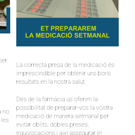
per
La correcta presa de la medicació és
.
imprescindible per obtenir uns bons
resultats en la nostra salut.
Des de la farmàcia us oferim la
possibilitat de preparar-vos la vostra
a no
medicació de manera setmanal per
 les
evitar oblits, dobles preses,
equivocacions i així assegurar el