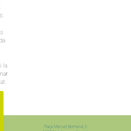
t
s.
ls
da
 la
nar
at.
Plaça Manuel Bertrand, 5