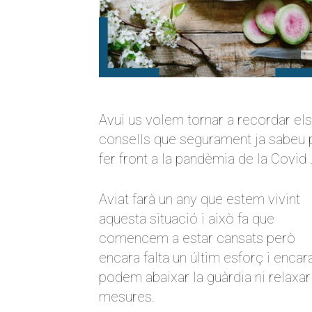
Avui us volem tornar a recordar els
consells que segurament ja sabeu 
fer front a la pandèmia de la Covid 
Aviat farà un any que estem vivint
aquesta situació i això fa que
comencem a estar cansats però
encara falta un últim esforç i encar
podem abaixar la guàrdia ni relaxar
mesures.