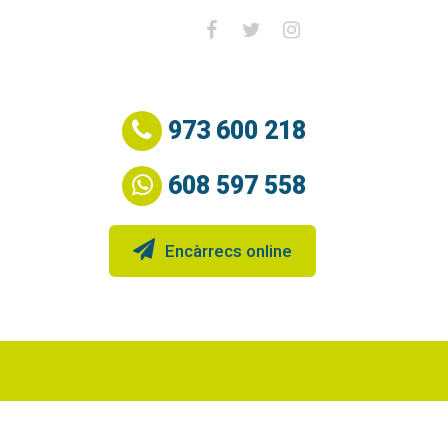
973 600 218
608 597 558
Encàrrecs online