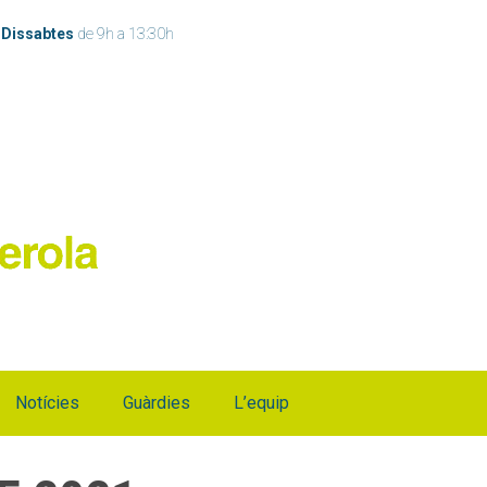
h
Dissabtes
de 9h a 13:30h
Notícies
Guàrdies
L’equip