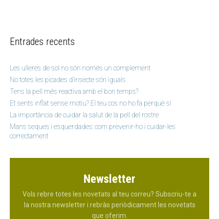
Entrades recents
Les ulleres de sol no són només un complement
No totes les picades d’insecte són iguals
Tens la pell més reactiva amb el bon temps?
Et sents inflat sense motiu? El teu cos no ho fa perquè sí
La importància de cuidar la salut de la pell del rostre
Mans seques i esquerdades: com prevenir-ho i cuidar-les
correctament
Newsletter
Vols rebre totes les novetats al teu correu? Subscriu-te a
la nostra newsletter i rebràs periòdicament les novetats
que oferim.