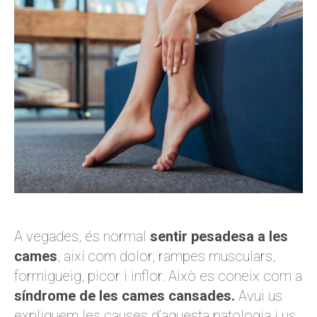
A vegades, és normal
sentir pesadesa a les
cames
, així com dolor, rampes musculars,
formigueig, picor i inflor. Això es coneix com a
síndrome de les cames cansades.
Avui us
expliquem les causes d’aquesta patologia i us