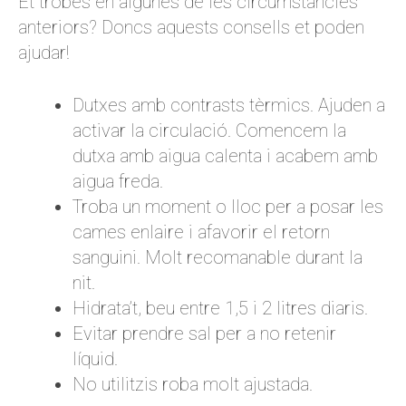
Et trobes en algunes de les circumstàncies
anteriors? Doncs aquests consells et poden
ajudar!
Dutxes amb contrasts tèrmics. Ajuden a
activar la circulació. Comencem la
dutxa amb aigua calenta i acabem amb
aigua freda.
Troba un moment o lloc per a posar les
cames enlaire i afavorir el retorn
sanguini. Molt recomanable durant la
nit.
Hidrata’t, beu entre 1,5 i 2 litres diaris.
Evitar prendre sal per a no retenir
líquid.
No utilitzis roba molt ajustada.