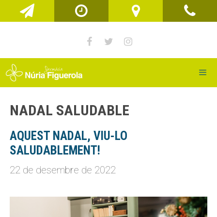
Vés
al
contingut
Men
NADAL SALUDABLE
AQUEST NADAL, VIU-LO
SALUDABLEMENT!
22 de desembre de 2022