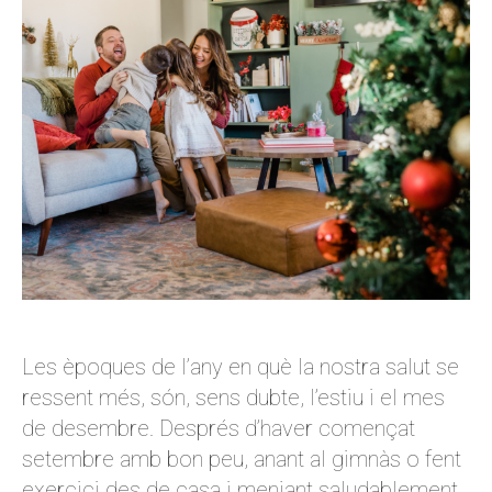
Les èpoques de l’any en què la nostra salut se
ressent més, són, sens dubte, l’estiu i el mes
de desembre. Després d’haver començat
setembre amb bon peu, anant al gimnàs o fent
exercici des de casa i menjant saludablement,