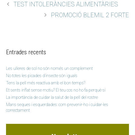
TEST INTOLERÀNCIES ALIMENTÀRIES
PROMOCIÓ BLEMIL 2 FORTE
Entrades recents
Les ulleres de sol no són només un complement
No totes les picades d’insecte són iguals
Tens la pell més reactiva amb el bon temps?
Et sents inflat sense motiu? El teu cos no ho fa perquè sí
La importància de cuidar la salut de la pell del rostre
Mans seques i esquerdades: com prevenir-ho i cuidar-les
correctament