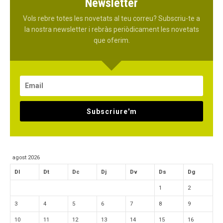
Newsletter
Vols rebre totes les novetats al teu correu? Subscriu-te a
la nostra newsletter i rebràs periòdicament les novetats
que oferim.
Subscriure'm
agost 2026
Dl
Dt
Dc
Dj
Dv
Ds
Dg
1
2
3
4
5
6
7
8
9
10
11
12
13
14
15
16