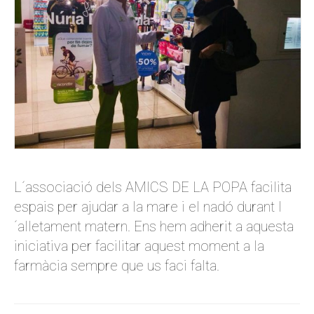
L´associació dels AMICS DE LA POPA facilita
espais per ajudar a la mare i el nadó durant l
´alletament matern. Ens hem adherit a aquesta
iniciativa per facilitar aquest moment a la
farmàcia sempre que us faci falta.