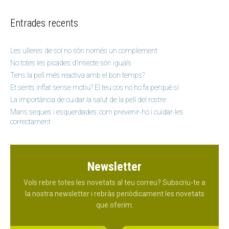
Entrades recents
Les ulleres de sol no són només un complement
No totes les picades d’insecte són iguals
Tens la pell més reactiva amb el bon temps?
Et sents inflat sense motiu? El teu cos no ho fa perquè sí
La importància de cuidar la salut de la pell del rostre
Mans seques i esquerdades: com prevenir-ho i cuidar-les
correctament
Newsletter
Vols rebre totes les novetats al teu correu? Subscriu-te a
la nostra newsletter i rebràs periòdicament les novetats
que oferim.