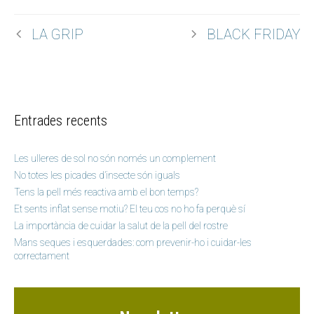
LA GRIP
BLACK FRIDAY
Entrades recents
Les ulleres de sol no són només un complement
No totes les picades d’insecte són iguals
Tens la pell més reactiva amb el bon temps?
Et sents inflat sense motiu? El teu cos no ho fa perquè sí
La importància de cuidar la salut de la pell del rostre
Mans seques i esquerdades: com prevenir-ho i cuidar-les
correctament