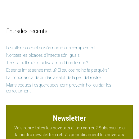
Entrades recents
Les ulleres de sol no són només un complement
No totes les picades d’insecte són iguals
Tens la pell més reactiva amb el bon temps?
Et sents inflat sense motiu? El teu cos no ho fa perquè sí
La importància de cuidar la salut de la pell del rostre
Mans seques i esquerdades: com prevenir-ho i cuidar-les
correctament
Newsletter
Vols rebre totes les novetats al teu correu? Subscriu-te a
la nostra newsletter i rebràs periòdicament les novetats