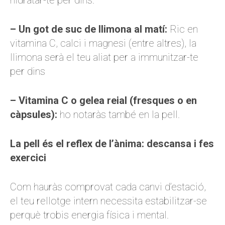
hidratar-te per dins.
– Un got de suc de llimona al matí:
Ric en
vitamina C, calci i magnesi (entre altres), la
llimona serà el teu aliat per a immunitzar-te
per dins
– Vitamina C o gelea reial (fresques o en
càpsules):
ho notaràs també en la pell.
La pell és el reflex de l’ànima: descansa i fes
exercici
Com hauràs comprovat cada canvi d’estació,
el teu rellotge intern necessita estabilitzar-se
perquè trobis energia física i mental.