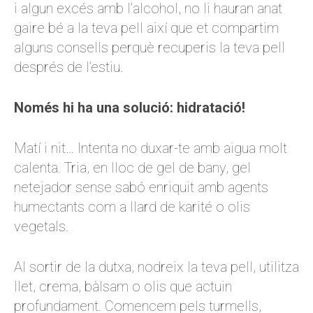
i algun excés amb l’alcohol, no li hauran anat
gaire bé a la teva pell així que et compartim
alguns consells perquè recuperis la teva pell
després de l’estiu.
Només hi ha una solució: hidratació!
Matí i nit… Intenta no duxar-te amb aigua molt
calenta. Tria, en lloc de gel de bany, gel
netejador sense sabó enriquit amb agents
humectants com a llard de karité o olis
vegetals.
Al sortir de la dutxa, nodreix la teva pell, utilitza
llet, crema, bàlsam o olis que actuin
profundament. Comencem pels turmells,