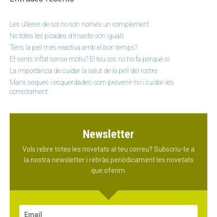
Les ulleres de sol no són només un complement
No totes les picades d’insecte són iguals
Tens la pell més reactiva amb el bon temps?
Et sents inflat sense motiu? El teu cos no ho fa perquè sí
La importància de cuidar la salut de la pell del rostre
Mans seques i esquerdades: com prevenir-ho i cuidar-les
correctament
Newsletter
Vols rebre totes les novetats al teu correu? Subscriu-te a
la nostra newsletter i rebràs periòdicament les novetats
que oferim.