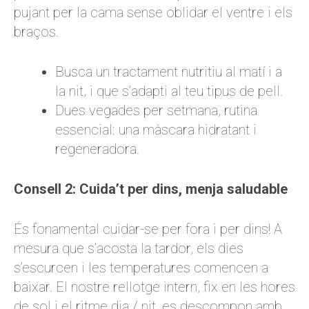
pujant per la cama sense oblidar el ventre i els
braços.
Busca un tractament nutritiu al matí i a
la nit, i que s’adapti al teu tipus de pell.
Dues vegades per setmana, rutina
essencial: una màscara hidratant i
regeneradora.
Consell 2: Cuida’t per dins, menja saludable
És fonamental cuidar-se per fora i per dins! A
mesura que s’acosta la tardor, els dies
s’escurcen i les temperatures comencen a
baixar. El nostre rellotge intern, fix en les hores
de sol i el ritme dia / nit, es descompon amb